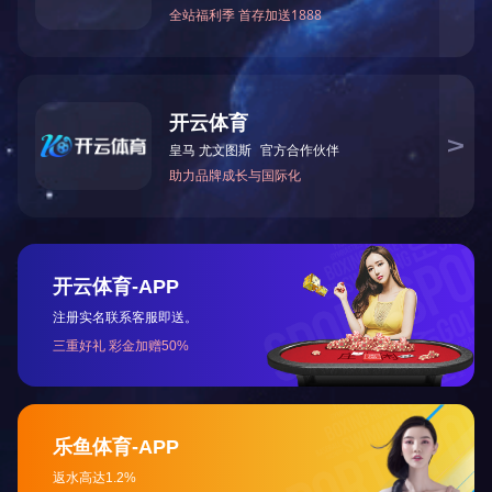
友情链接：
政府类网站链接
集团网站链接
企业概况
业绩实力
新闻中心
经典项目
企业文
公司简介
企业荣誉
裕达新闻
房屋建筑工程项目
公司形
组织架构
企业业绩
行业新闻
其他工程项目
社会责
公司资质
专栏
公司活
技术中心
职业培
企业画
OPYRIGHT 2014 (C) 开云集团有
桂ICP备120075
开云(中国)Kaiyun·官方网站
|
WG官方网站
|
开云体云app登录入口
|
新利·体育(中国)官
方网站
|
星空官方版网站登录入口
|
欧亿官方网页版
|
c7网页版
|
米兰体育网页版
|
安博
站·官方版网站登录入口
|