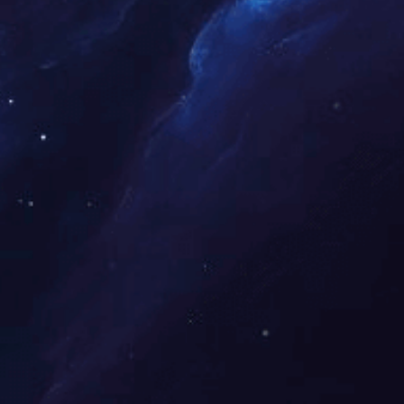
团队：团结拼搏，不断创新
检讨：责人先责己，我是一切的根源
生活：快乐工作，享受生活
核心理念
生存理念：不进则退，慢进也是退
学习理念：学历代表过去，能力代表现在，学习力代表未来
发展理念：细节决定成败，点滴铸就辉煌
管理理念：标准化管理、忠于制度、忠于流程
竞争理念：向对手学习，做得比对手好一点
客户理念：员工工资是客户发的，不是老板发的，客户是企业存在
的理由，衡量我们成功与否的最重要标准是客户满意的程度
成本理念：追求卓越品质，成本精细控制
质量理念：当质量与成本发生矛盾时，质量第一；当质量与进度发
生矛盾时，质量第一
安全理念：以人为本，安全为天
人才理念：认同企业文化价值观，德才兼备、以德为先
企业管理方针：简单，开放，诚信，高效，优质
财务管理方针：全面落实预算管理，加强成本控制，严控财务各项
风险，提高服务基层意识
人力资源管理方针：做好员工职业学习和发展，让员工具备终身就
业的能力；建立健全激励制度，让员工逐步成为职业经理人，成为事业