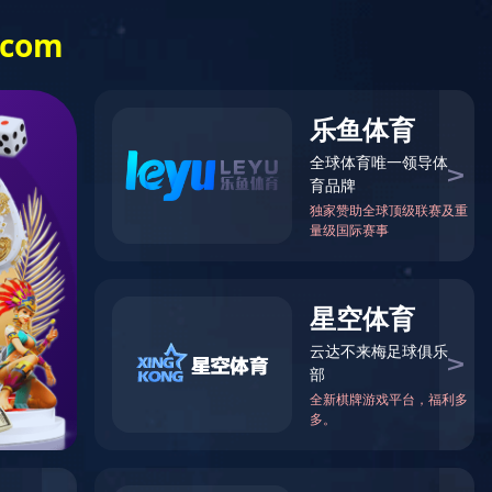
人才招聘
企业链接
开云集团有限公
司