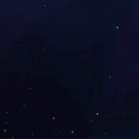
友情链接：
政府类网站链接
集团
企业概况
业绩实力
新闻中心
经
公司简介
企业荣誉
裕达新闻
组织架构
企业业绩
行业新闻
其他
公司资质
专栏