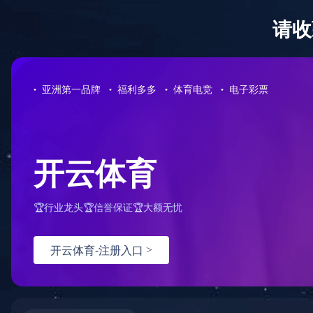
首页
企业概况
业绩