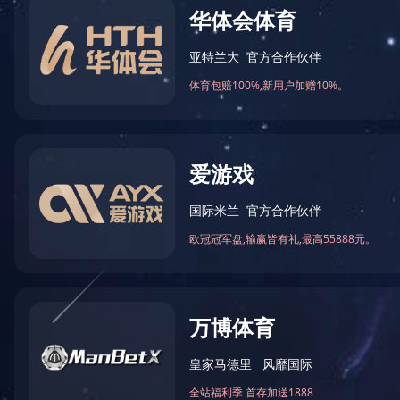
首页
企业文化
公司形象
当前位置：
>>
>>