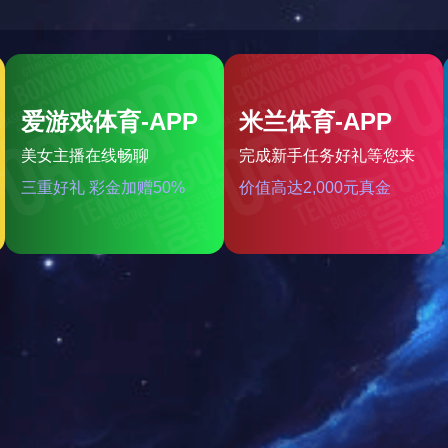
开云集团有限公司
信念：员工和企业有着共同的利益和梦想，以平常的心做非凡的事
原则:制度第一，老板第二
务实：工作的关键不仅仅是提出问题，而是要制定可执行的详细方
案，并彻底解决问题，实现结果