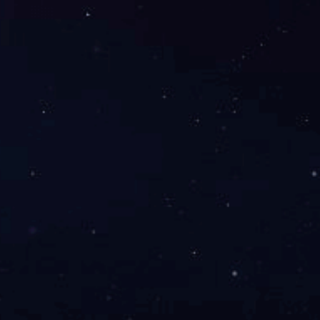
关注我们
CONCERN US
扫一扫二维码
扫一扫二维码