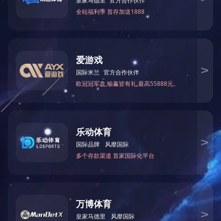
会上，公司总经理权龙福就《关于
2023年下半年
促销售奖励政策的通知》对全员进行宣讲，并就文件
重点部分进行解读分析，鼓励在职全体员工积极参与
促销奖励政策，主动推荐潜在购房客户。
会议最后，权总作大会总结发言，总结了
2023年
上半年工作完成情况，分析目前的环境形式，结合公
司实际情况提出要求：紧紧围绕“稳大局、稳业绩、
高质量、强管理”主线，锚定“提质增效”目标，突
出“回归价值创造、聚焦主责主业、优化内部环境、
激活资源要素”，进一步深化转型升级，推动公司在
新形势新征程中实现韧性发展和稳步增强抗风险能
力。同时强调：要树立正确危机意识，做好迎接困难
的准备；要改革经营模式，认准目标抢抓机遇；要抓
项目核心工作，提高项目的管理能力；要守底线，加