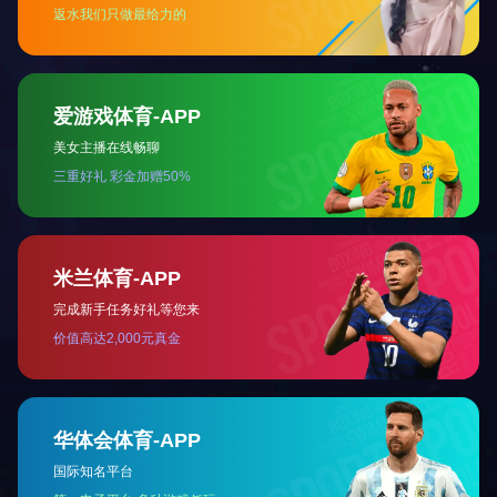
面对激励的市场竞争，裕达工程人不断探索新思
维、不断自我革新，勇敢的面对机遇与逃战，在风雨
中前行，挫折中成长，不惧艰难险阻，共同成就美好
未来！
上一篇：
工程公司2023年一体化管理体系再认证审核顺利通过
下一篇：
工程公司参加全区2023年危险性较大的分部分项工程专
项施工方案编制技能竞赛喜获优胜奖
OPYRIGHT 2014 (C) 开云集团有限公司
联系电话：0772-6697699（传真）
桂ICP备12006599号-2
开云(中国)Kaiyun·官方网站
|
WG官方网站
|
开云体云app登录入
口
|
新利·体育(中国)官方网站
|
星空官方版网站登录入口
|
欧亿官
关于我们
企业荣誉
经典项目
开云集团有限
方网页版
|
c7网页版
|
米兰体育网页版
|
安博站·官方版网站登录
公司
入口
|