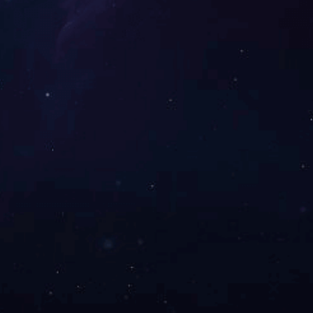
锦绣森邻项目
<<
<
1
2
>
>>
OPYRIGHT 2014 (C) 开云集团有限公司
联系电话：0772-6697699（传真）
桂ICP备12006599号-2