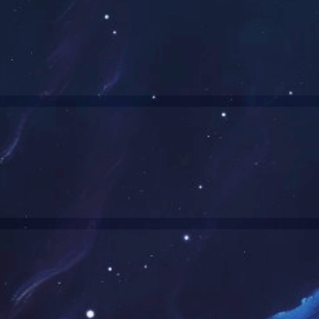
裕达·金碧天誉
来宾市城南初级中学、城南小