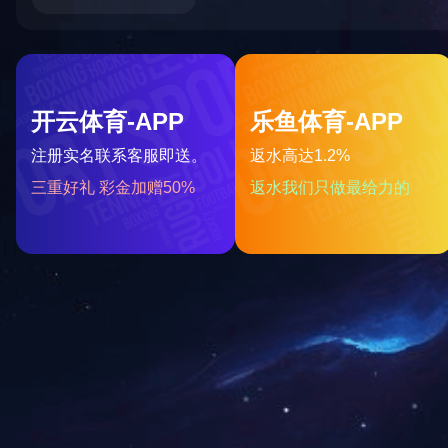
武宣-绿水仙城